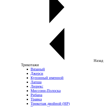
Назад
Трикотажи
Вязаный
Джерси
Купонный именной
Лапша
Люрекс
Миссони-Полоска
Рибана
Травка
Трикотаж двойной (НР)