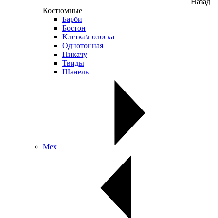
Назад
Костюмные
Барби
Бостон
Клетка\полоска
Однотонная
Пикачу
Твиды
Шанель
Мех