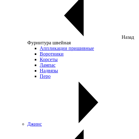
Назад
Фурнитура швейная
Аппликации пришивные
Воротники
Корсеты
Лампас
Надвязы
Перо
Джинс