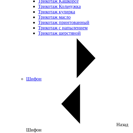
Трикотаж Кашкорсе
Трикотаж Кольчужка
Трикотаж кулирка
Трикотаж масло
Трикотаж принтованный
Трикотаж с напылением
Трикотаж шерстяной
Шифон
Назад
Шифон