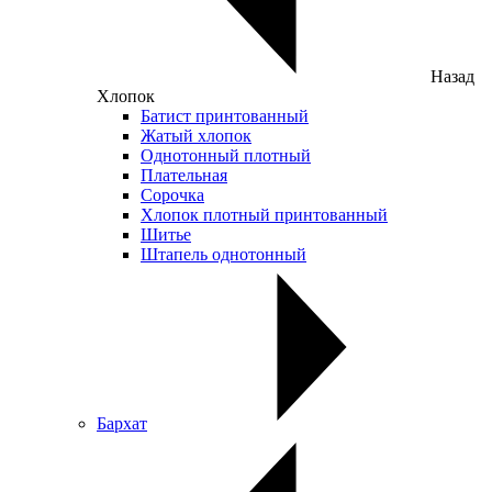
Назад
Хлопок
Батист принтованный
Жатый хлопок
Однотонный плотный
Плательная
Сорочка
Хлопок плотный принтованный
Шитье
Штапель однотонный
Бархат