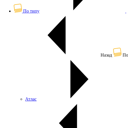
По типу
Назад
По
Атлас