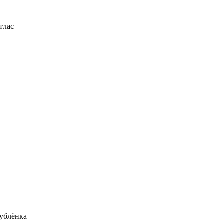
тлас
ублёнка