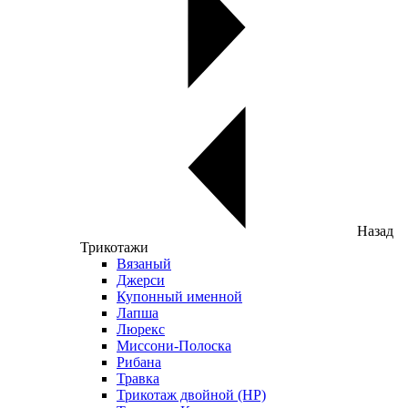
Назад
Трикотажи
Вязаный
Джерси
Купонный именной
Лапша
Люрекс
Миссони-Полоска
Рибана
Травка
Трикотаж двойной (НР)