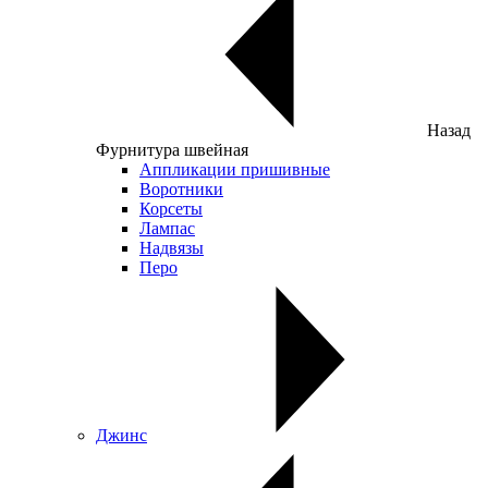
Назад
Фурнитура швейная
Аппликации пришивные
Воротники
Корсеты
Лампас
Надвязы
Перо
Джинс