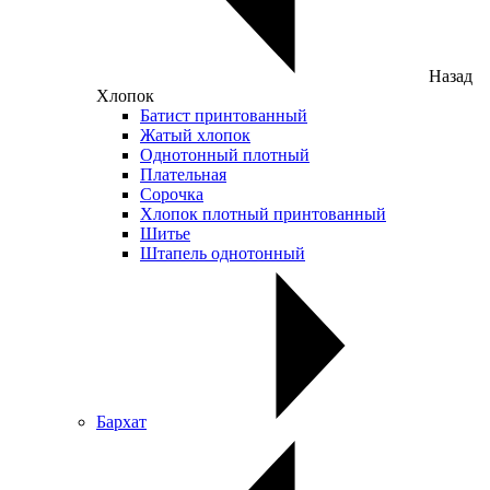
Назад
Хлопок
Батист принтованный
Жатый хлопок
Однотонный плотный
Плательная
Сорочка
Хлопок плотный принтованный
Шитье
Штапель однотонный
Бархат