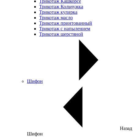
Трикотаж Кашкорсе
Трикотаж Кольчужка
Трикотаж кулирка
Трикотаж масло
Трикотаж принтованный
Трикотаж с напылением
Трикотаж шерстяной
Шифон
Назад
Шифон