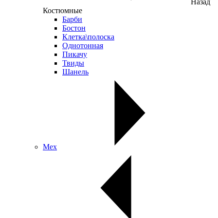
Назад
Костюмные
Барби
Бостон
Клетка\полоска
Однотонная
Пикачу
Твиды
Шанель
Мех