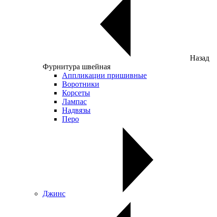
Назад
Фурнитура швейная
Аппликации пришивные
Воротники
Корсеты
Лампас
Надвязы
Перо
Джинс