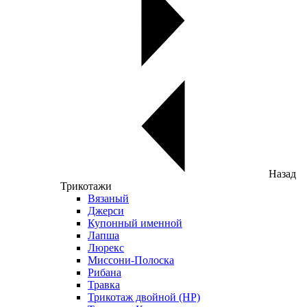
Назад
Трикотажи
Вязаный
Джерси
Купонный именной
Лапша
Люрекс
Миссони-Полоска
Рибана
Травка
Трикотаж двойной (НР)