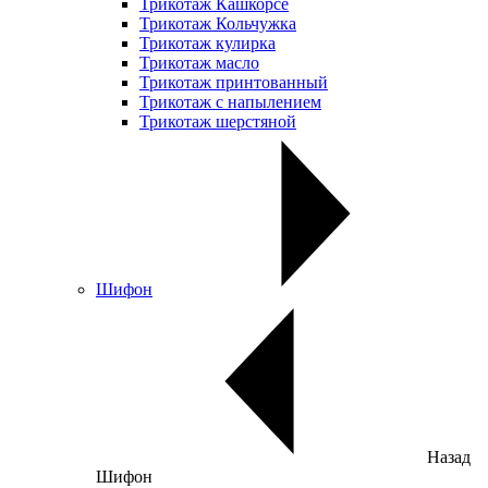
Трикотаж Кашкорсе
Трикотаж Кольчужка
Трикотаж кулирка
Трикотаж масло
Трикотаж принтованный
Трикотаж с напылением
Трикотаж шерстяной
Шифон
Назад
Шифон