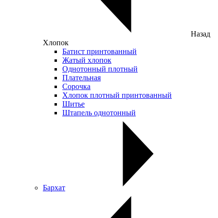
Назад
Хлопок
Батист принтованный
Жатый хлопок
Однотонный плотный
Плательная
Сорочка
Хлопок плотный принтованный
Шитье
Штапель однотонный
Бархат