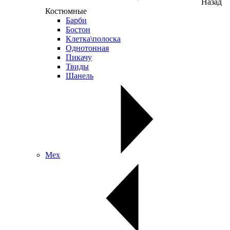
Назад
Костюмные
Барби
Бостон
Клетка\полоска
Однотонная
Пикачу
Твиды
Шанель
Мех