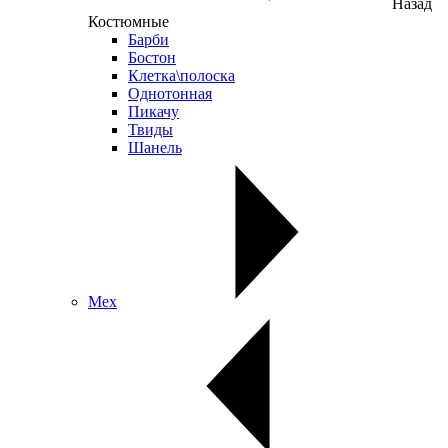
Назад
Костюмные
Барби
Бостон
Клетка\полоска
Однотонная
Пикачу
Твиды
Шанель
Мех