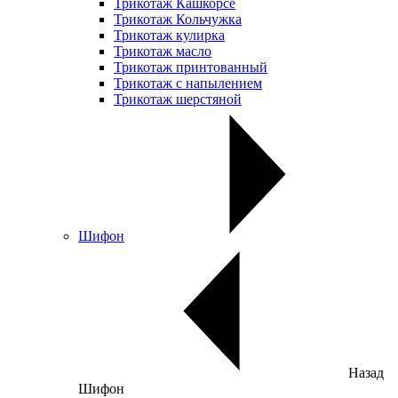
Трикотаж Кашкорсе
Трикотаж Кольчужка
Трикотаж кулирка
Трикотаж масло
Трикотаж принтованный
Трикотаж с напылением
Трикотаж шерстяной
Шифон
Назад
Шифон