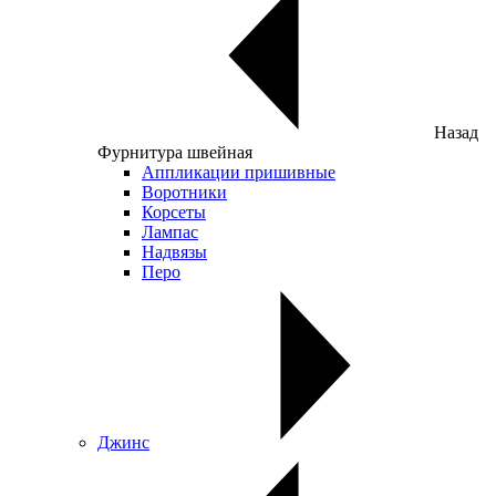
Назад
Фурнитура швейная
Аппликации пришивные
Воротники
Корсеты
Лампас
Надвязы
Перо
Джинс