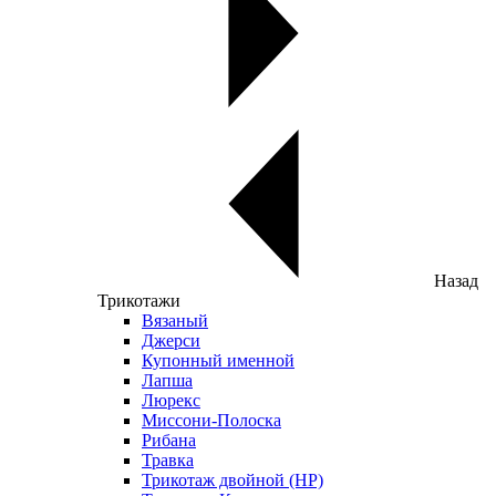
Назад
Трикотажи
Вязаный
Джерси
Купонный именной
Лапша
Люрекс
Миссони-Полоска
Рибана
Травка
Трикотаж двойной (НР)