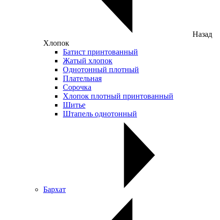
Назад
Хлопок
Батист принтованный
Жатый хлопок
Однотонный плотный
Плательная
Сорочка
Хлопок плотный принтованный
Шитье
Штапель однотонный
Бархат