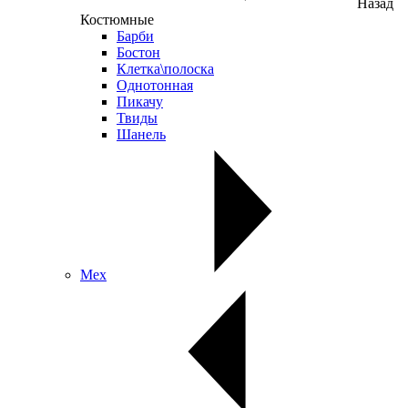
Назад
Костюмные
Барби
Бостон
Клетка\полоска
Однотонная
Пикачу
Твиды
Шанель
Мех