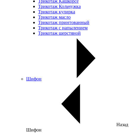
Трикотаж Кашкорсе
Трикотаж Кольчужка
Трикотаж кулирка
Трикотаж масло
Трикотаж принтованный
Трикотаж с напылением
Трикотаж шерстяной
Шифон
Назад
Шифон