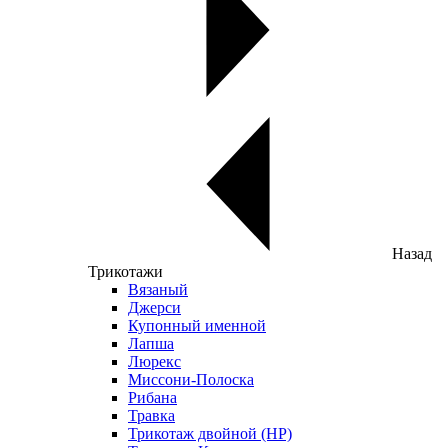
Назад
Трикотажи
Вязаный
Джерси
Купонный именной
Лапша
Люрекс
Миссони-Полоска
Рибана
Травка
Трикотаж двойной (НР)