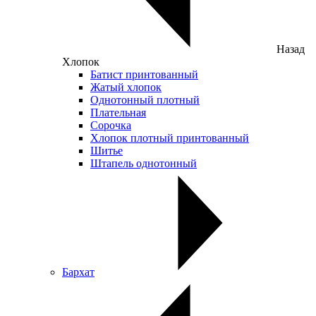
Назад
Хлопок
Батист принтованный
Жатый хлопок
Однотонный плотный
Плательная
Сорочка
Хлопок плотный принтованный
Шитье
Штапель однотонный
Бархат