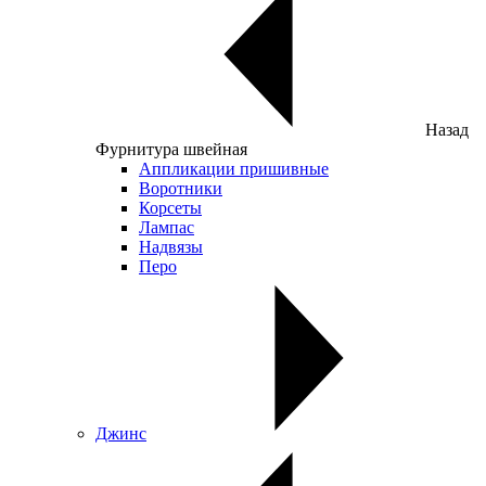
Назад
Фурнитура швейная
Аппликации пришивные
Воротники
Корсеты
Лампас
Надвязы
Перо
Джинс