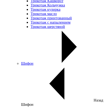
Трикотаж Кашкорсе
Трикотаж Кольчужка
Трикотаж кулирка
Трикотаж масло
Трикотаж принтованный
Трикотаж с напылением
Трикотаж шерстяной
Шифон
Назад
Шифон