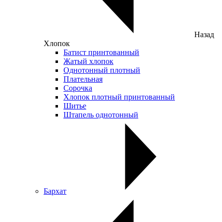
Назад
Хлопок
Батист принтованный
Жатый хлопок
Однотонный плотный
Плательная
Сорочка
Хлопок плотный принтованный
Шитье
Штапель однотонный
Бархат