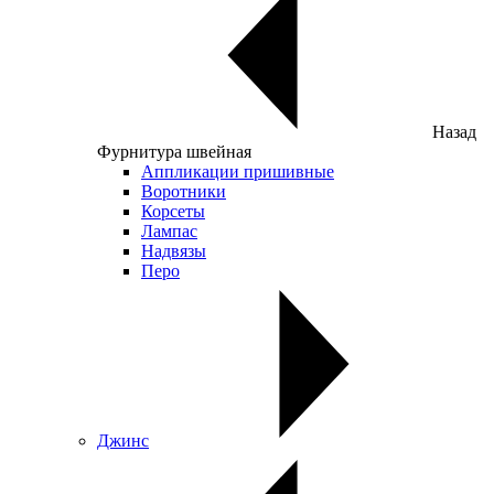
Назад
Фурнитура швейная
Аппликации пришивные
Воротники
Корсеты
Лампас
Надвязы
Перо
Джинс