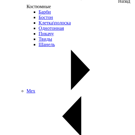
Назад
Костюмные
Барби
Бостон
Клетка\полоска
Однотонная
Пикачу
Твиды
Шанель
Мех