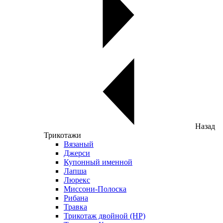
Назад
Трикотажи
Вязаный
Джерси
Купонный именной
Лапша
Люрекс
Миссони-Полоска
Рибана
Травка
Трикотаж двойной (НР)