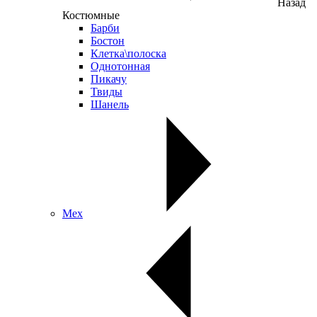
Назад
Костюмные
Барби
Бостон
Клетка\полоска
Однотонная
Пикачу
Твиды
Шанель
Мех