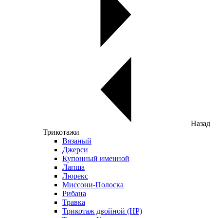
Назад
Трикотажи
Вязаный
Джерси
Купонный именной
Лапша
Люрекс
Миссони-Полоска
Рибана
Травка
Трикотаж двойной (НР)