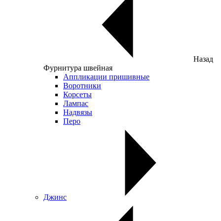
Назад
Фурнитура швейная
Аппликации пришивные
Воротники
Корсеты
Лампас
Надвязы
Перо
Джинс