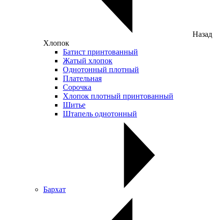
Назад
Хлопок
Батист принтованный
Жатый хлопок
Однотонный плотный
Плательная
Сорочка
Хлопок плотный принтованный
Шитье
Штапель однотонный
Бархат