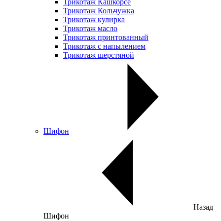
Трикотаж Кашкорсе
Трикотаж Кольчужка
Трикотаж кулирка
Трикотаж масло
Трикотаж принтованный
Трикотаж с напылением
Трикотаж шерстяной
Шифон
Назад
Шифон