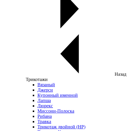
Назад
Трикотажи
Вязаный
Джерси
Купонный именной
Лапша
Люрекс
Миссони-Полоска
Рибана
Травка
Трикотаж двойной (НР)