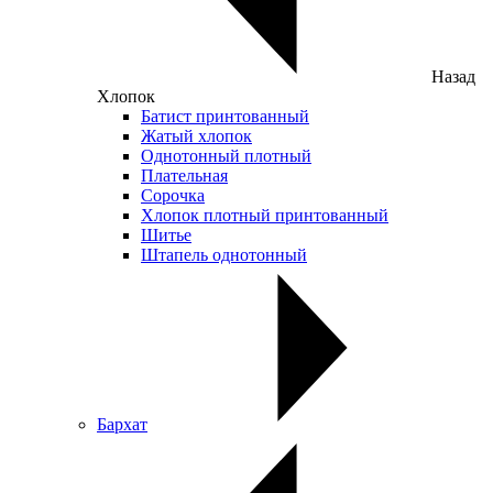
Назад
Хлопок
Батист принтованный
Жатый хлопок
Однотонный плотный
Плательная
Сорочка
Хлопок плотный принтованный
Шитье
Штапель однотонный
Бархат