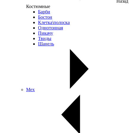
Назад
Костюмные
Барби
Бостон
Клетка\полоска
Однотонная
Пикачу
Твиды
Шанель
Мех