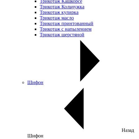
Трикотаж Кашкорсе
Трикотаж Кольчужка
Трикотаж кулирка
Трикотаж масло
Трикотаж принтованный
Трикотаж с напылением
Трикотаж шерстяной
Шифон
Назад
Шифон