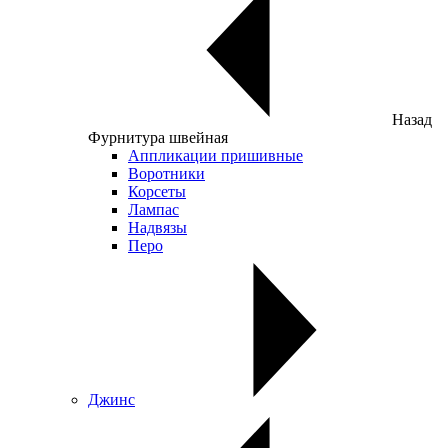
Назад
Фурнитура швейная
Аппликации пришивные
Воротники
Корсеты
Лампас
Надвязы
Перо
Джинс