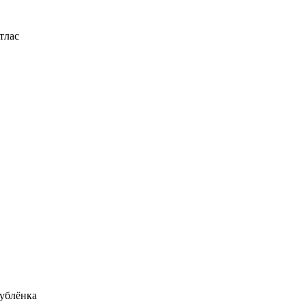
тлас
ублёнка