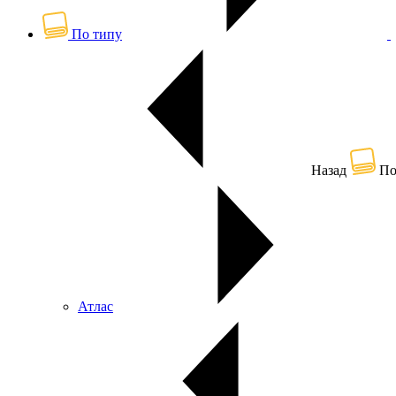
По типу
Назад
По
Атлас