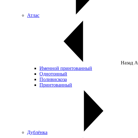
Атлас
Назад
А
Именной принтованный
Однотонный
Поливискоза
Принтованный
Дублёнка