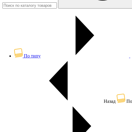
По типу
Назад
По