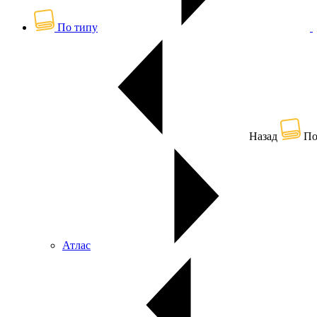
По типу
Назад
По
Атлас