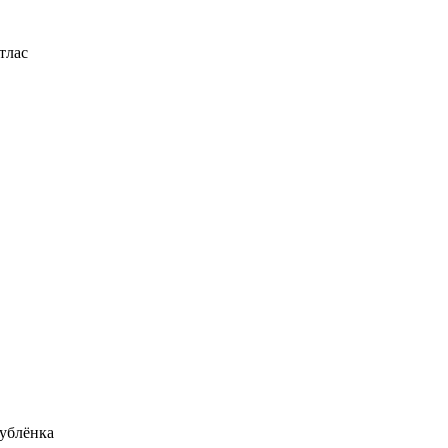
тлас
ублёнка