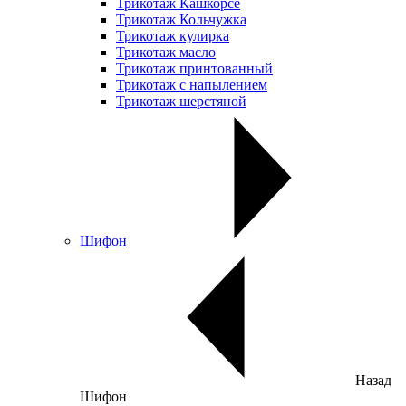
Трикотаж Кашкорсе
Трикотаж Кольчужка
Трикотаж кулирка
Трикотаж масло
Трикотаж принтованный
Трикотаж с напылением
Трикотаж шерстяной
Шифон
Назад
Шифон