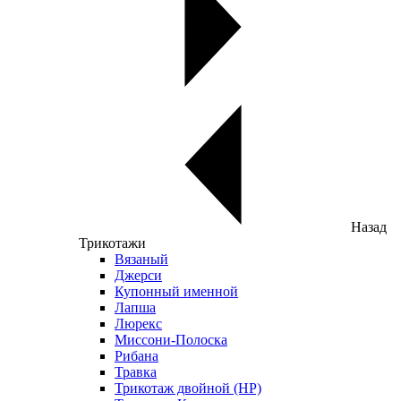
Назад
Трикотажи
Вязаный
Джерси
Купонный именной
Лапша
Люрекс
Миссони-Полоска
Рибана
Травка
Трикотаж двойной (НР)