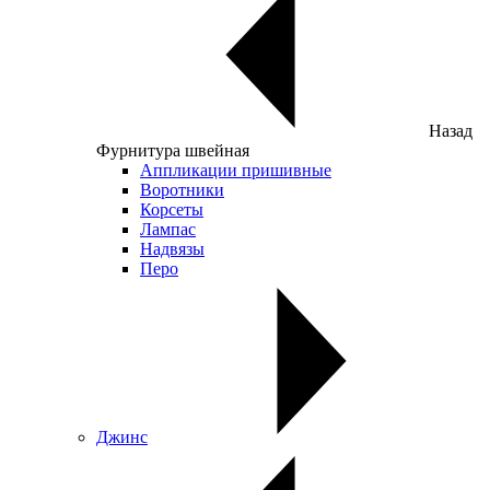
Назад
Фурнитура швейная
Аппликации пришивные
Воротники
Корсеты
Лампас
Надвязы
Перо
Джинс