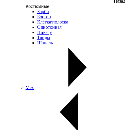
Назад
Костюмные
Барби
Бостон
Клетка\полоска
Однотонная
Пикачу
Твиды
Шанель
Мех