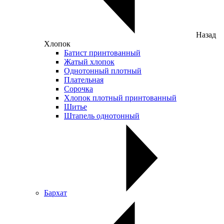
Назад
Хлопок
Батист принтованный
Жатый хлопок
Однотонный плотный
Плательная
Сорочка
Хлопок плотный принтованный
Шитье
Штапель однотонный
Бархат