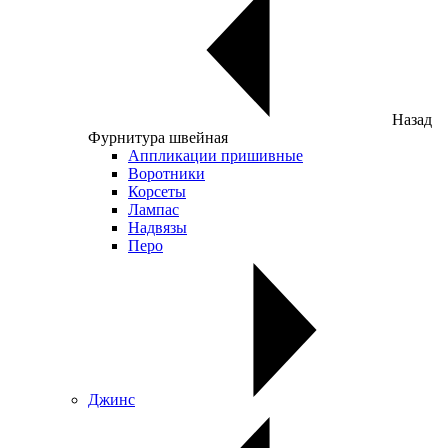
Назад
Фурнитура швейная
Аппликации пришивные
Воротники
Корсеты
Лампас
Надвязы
Перо
Джинс