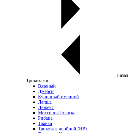
Назад
Трикотажи
Вязаный
Джерси
Купонный именной
Лапша
Люрекс
Миссони-Полоска
Рибана
Травка
Трикотаж двойной (НР)