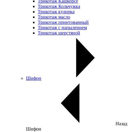
Трикотаж Кашкорсе
Трикотаж Кольчужка
Трикотаж кулирка
Трикотаж масло
Трикотаж принтованный
Трикотаж с напылением
Трикотаж шерстяной
Шифон
Назад
Шифон