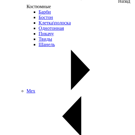
Назад
Костюмные
Барби
Бостон
Клетка\полоска
Однотонная
Пикачу
Твиды
Шанель
Мех