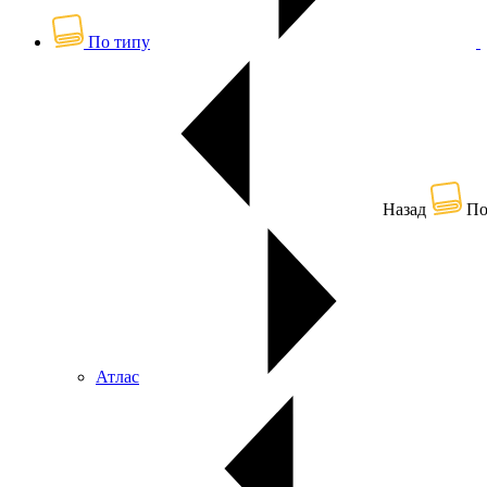
По типу
Назад
По
Атлас