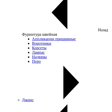
Назад
Фурнитура швейная
Аппликации пришивные
Воротники
Корсеты
Лампас
Надвязы
Перо
Джинс