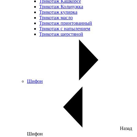
Трикотаж Кашкорсе
Трикотаж Кольчужка
Трикотаж кулирка
Трикотаж масло
Трикотаж принтованный
Трикотаж с напылением
Трикотаж шерстяной
Шифон
Назад
Шифон