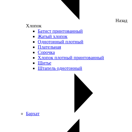
Назад
Хлопок
Батист принтованный
Жатый хлопок
Однотонный плотный
Плательная
Сорочка
Хлопок плотный принтованный
Шитье
Штапель однотонный
Бархат