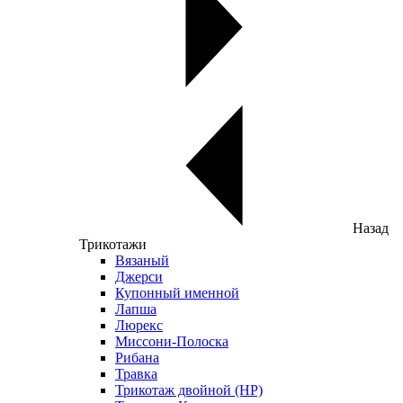
Назад
Трикотажи
Вязаный
Джерси
Купонный именной
Лапша
Люрекс
Миссони-Полоска
Рибана
Травка
Трикотаж двойной (НР)