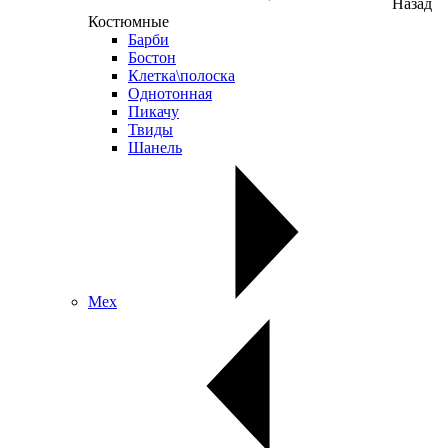
Назад
Костюмные
Барби
Бостон
Клетка\полоска
Однотонная
Пикачу
Твиды
Шанель
Мех