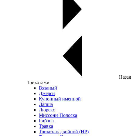
Назад
Трикотажи
Вязаный
Джерси
Купонный именной
Лапша
Люрекс
Миссони-Полоска
Рибана
Травка
Трикотаж двойной (НР)