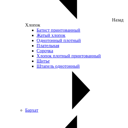
Назад
Хлопок
Батист принтованный
Жатый хлопок
Однотонный плотный
Плательная
Сорочка
Хлопок плотный принтованный
Шитье
Штапель однотонный
Бархат