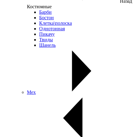
Назад
Костюмные
Барби
Бостон
Клетка\полоска
Однотонная
Пикачу
Твиды
Шанель
Мех