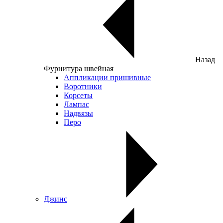
Назад
Фурнитура швейная
Аппликации пришивные
Воротники
Корсеты
Лампас
Надвязы
Перо
Джинс