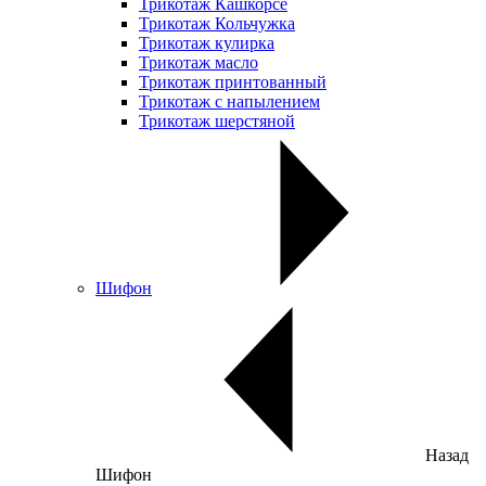
Трикотаж Кашкорсе
Трикотаж Кольчужка
Трикотаж кулирка
Трикотаж масло
Трикотаж принтованный
Трикотаж с напылением
Трикотаж шерстяной
Шифон
Назад
Шифон