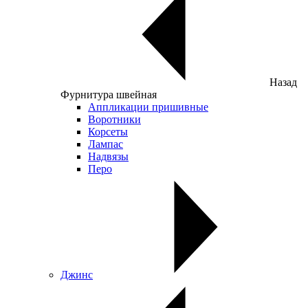
Назад
Фурнитура швейная
Аппликации пришивные
Воротники
Корсеты
Лампас
Надвязы
Перо
Джинс