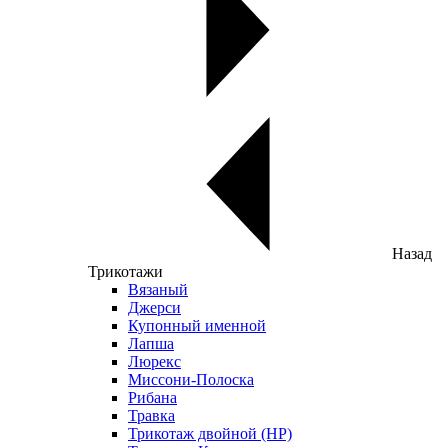
Назад
Трикотажи
Вязаный
Джерси
Купонный именной
Лапша
Люрекс
Миссони-Полоска
Рибана
Травка
Трикотаж двойной (НР)