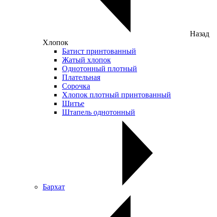
Назад
Хлопок
Батист принтованный
Жатый хлопок
Однотонный плотный
Плательная
Сорочка
Хлопок плотный принтованный
Шитье
Штапель однотонный
Бархат