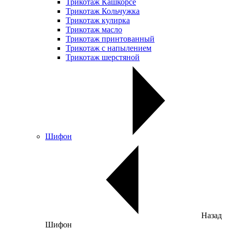
Трикотаж Кашкорсе
Трикотаж Кольчужка
Трикотаж кулирка
Трикотаж масло
Трикотаж принтованный
Трикотаж с напылением
Трикотаж шерстяной
Шифон
Назад
Шифон