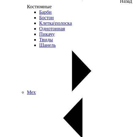
Назад
Костюмные
Барби
Бостон
Клетка\полоска
Однотонная
Пикачу
Твиды
Шанель
Мех