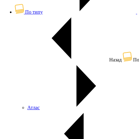
По типу
Назад
По
Атлас