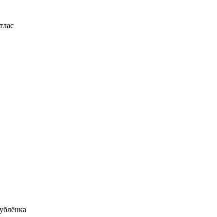
тлас
ублёнка