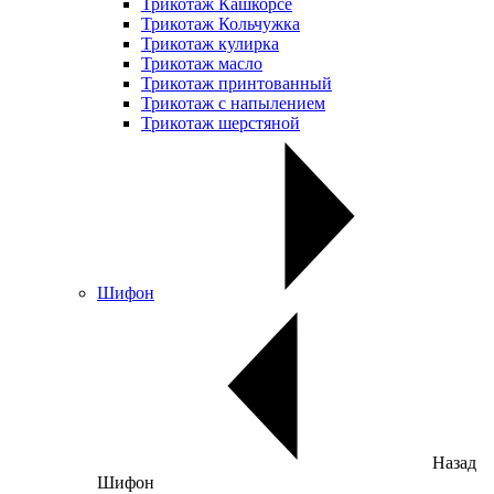
Трикотаж Кашкорсе
Трикотаж Кольчужка
Трикотаж кулирка
Трикотаж масло
Трикотаж принтованный
Трикотаж с напылением
Трикотаж шерстяной
Шифон
Назад
Шифон