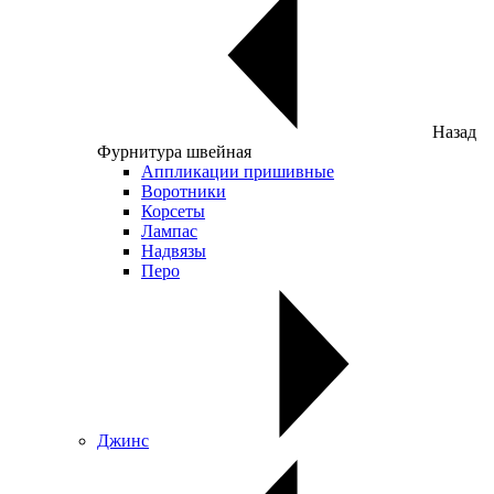
Назад
Фурнитура швейная
Аппликации пришивные
Воротники
Корсеты
Лампас
Надвязы
Перо
Джинс