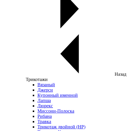
Назад
Трикотажи
Вязаный
Джерси
Купонный именной
Лапша
Люрекс
Миссони-Полоска
Рибана
Травка
Трикотаж двойной (НР)