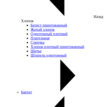
Назад
Хлопок
Батист принтованный
Жатый хлопок
Однотонный плотный
Плательная
Сорочка
Хлопок плотный принтованный
Шитье
Штапель однотонный
Бархат