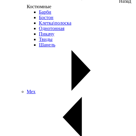
Назад
Костюмные
Барби
Бостон
Клетка\полоска
Однотонная
Пикачу
Твиды
Шанель
Мех