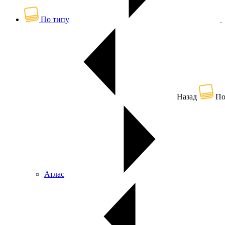
По типу
Назад
По
Атлас