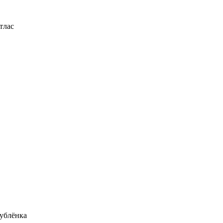
тлас
ублёнка