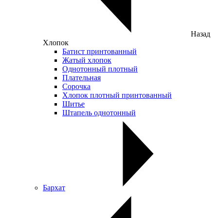
Назад
Хлопок
Батист принтованный
Жатый хлопок
Однотонный плотный
Плательная
Сорочка
Хлопок плотный принтованный
Шитье
Штапель однотонный
Бархат