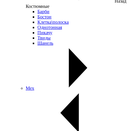
Назад
Костюмные
Барби
Бостон
Клетка\полоска
Однотонная
Пикачу
Твиды
Шанель
Мех