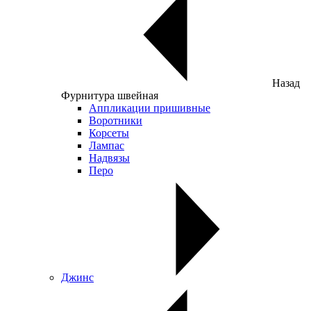
Назад
Фурнитура швейная
Аппликации пришивные
Воротники
Корсеты
Лампас
Надвязы
Перо
Джинс