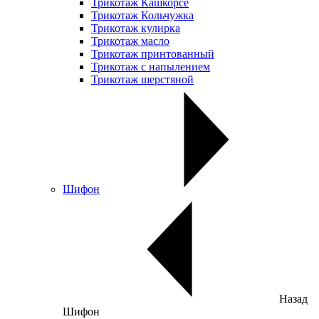
Трикотаж Кашкорсе
Трикотаж Кольчужка
Трикотаж кулирка
Трикотаж масло
Трикотаж принтованный
Трикотаж с напылением
Трикотаж шерстяной
Шифон
Назад
Шифон