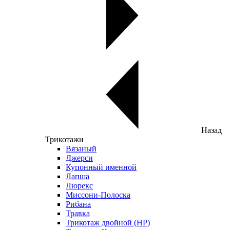
Назад
Трикотажи
Вязаный
Джерси
Купонный именной
Лапша
Люрекс
Миссони-Полоска
Рибана
Травка
Трикотаж двойной (НР)