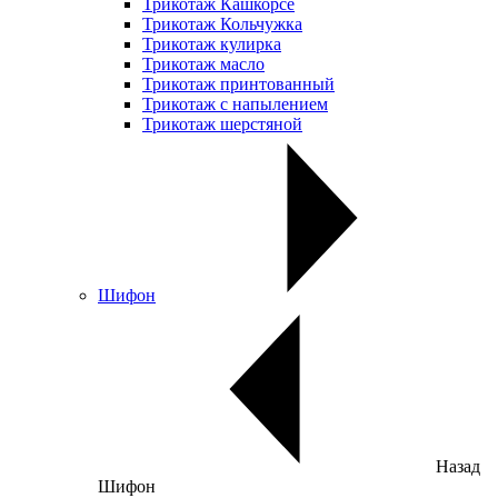
Трикотаж Кашкорсе
Трикотаж Кольчужка
Трикотаж кулирка
Трикотаж масло
Трикотаж принтованный
Трикотаж с напылением
Трикотаж шерстяной
Шифон
Назад
Шифон