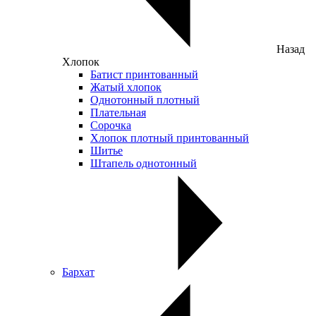
Назад
Хлопок
Батист принтованный
Жатый хлопок
Однотонный плотный
Плательная
Сорочка
Хлопок плотный принтованный
Шитье
Штапель однотонный
Бархат