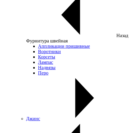
Назад
Фурнитура швейная
Аппликации пришивные
Воротники
Корсеты
Лампас
Надвязы
Перо
Джинс