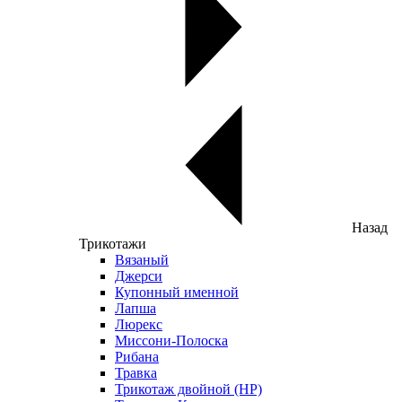
Назад
Трикотажи
Вязаный
Джерси
Купонный именной
Лапша
Люрекс
Миссони-Полоска
Рибана
Травка
Трикотаж двойной (НР)