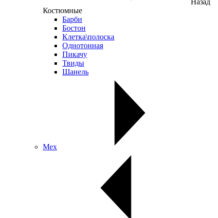
Назад
Костюмные
Барби
Бостон
Клетка\полоска
Однотонная
Пикачу
Твиды
Шанель
Мех