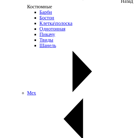
Назад
Костюмные
Барби
Бостон
Клетка\полоска
Однотонная
Пикачу
Твиды
Шанель
Мех