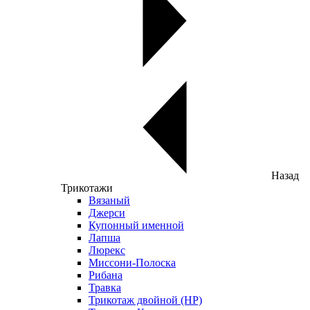
Назад
Трикотажи
Вязаный
Джерси
Купонный именной
Лапша
Люрекс
Миссони-Полоска
Рибана
Травка
Трикотаж двойной (НР)