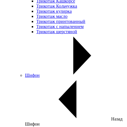
Трикотаж Кашкорсе
Трикотаж Кольчужка
Трикотаж кулирка
Трикотаж масло
Трикотаж принтованный
Трикотаж с напылением
Трикотаж шерстяной
Шифон
Назад
Шифон