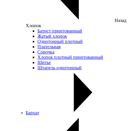
Назад
Хлопок
Батист принтованный
Жатый хлопок
Однотонный плотный
Плательная
Сорочка
Хлопок плотный принтованный
Шитье
Штапель однотонный
Бархат