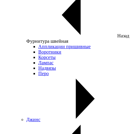
Назад
Фурнитура швейная
Аппликации пришивные
Воротники
Корсеты
Лампас
Надвязы
Перо
Джинс