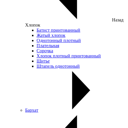
Назад
Хлопок
Батист принтованный
Жатый хлопок
Однотонный плотный
Плательная
Сорочка
Хлопок плотный принтованный
Шитье
Штапель однотонный
Бархат