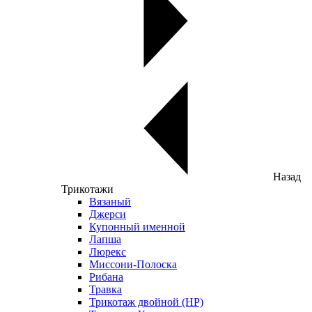
Назад
Трикотажи
Вязаный
Джерси
Купонный именной
Лапша
Люрекс
Миссони-Полоска
Рибана
Травка
Трикотаж двойной (НР)