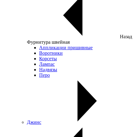
Назад
Фурнитура швейная
Аппликации пришивные
Воротники
Корсеты
Лампас
Надвязы
Перо
Джинс