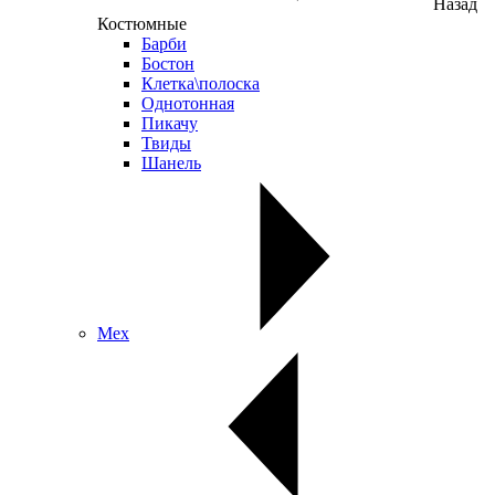
Назад
Костюмные
Барби
Бостон
Клетка\полоска
Однотонная
Пикачу
Твиды
Шанель
Мех