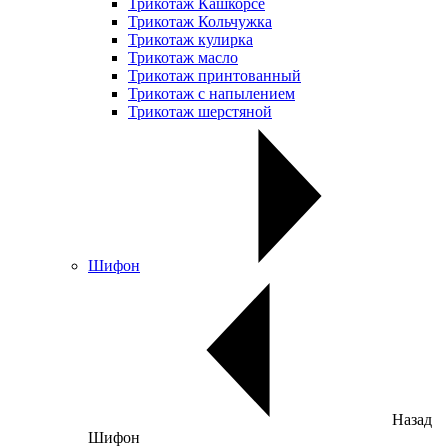
Трикотаж Кашкорсе
Трикотаж Кольчужка
Трикотаж кулирка
Трикотаж масло
Трикотаж принтованный
Трикотаж с напылением
Трикотаж шерстяной
Шифон
Назад
Шифон