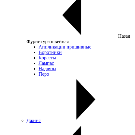
Назад
Фурнитура швейная
Аппликации пришивные
Воротники
Корсеты
Лампас
Надвязы
Перо
Джинс