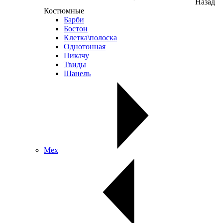
Назад
Костюмные
Барби
Бостон
Клетка\полоска
Однотонная
Пикачу
Твиды
Шанель
Мех