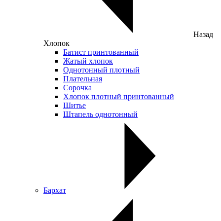
Назад
Хлопок
Батист принтованный
Жатый хлопок
Однотонный плотный
Плательная
Сорочка
Хлопок плотный принтованный
Шитье
Штапель однотонный
Бархат