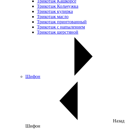
Трикотаж Кашкорсе
Трикотаж Кольчужка
Трикотаж кулирка
Трикотаж масло
Трикотаж принтованный
Трикотаж с напылением
Трикотаж шерстяной
Шифон
Назад
Шифон