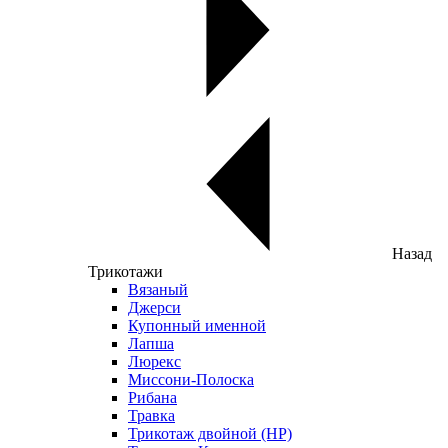
Назад
Трикотажи
Вязаный
Джерси
Купонный именной
Лапша
Люрекс
Миссони-Полоска
Рибана
Травка
Трикотаж двойной (НР)